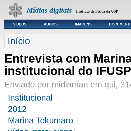
Mídias digitais
Instituto de Física da USP
VÍDEOS
ÁUDIOS
IMAGENS
DOCUMENT
Seleção de tipo de mídia
Início
Entrevista com Marin
institucional do IFUSP
Enviado por midiaman em qui, 31
Institucional
2012
Marina Tokumaro