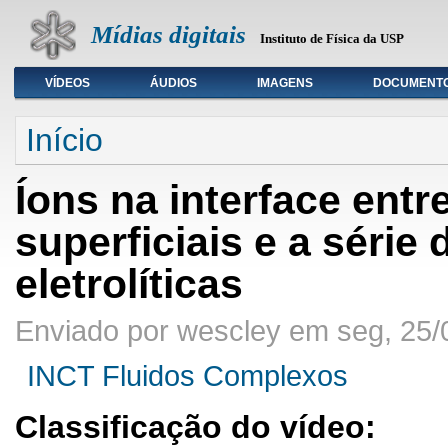
Mídias digitais
Instituto de Física da USP
VÍDEOS
ÁUDIOS
IMAGENS
DOCUMENT
Seleção de tipo de mídia
Início
Íons na interface entr
superficiais e a série
eletrolíticas
Enviado por wescley em seg, 25/
INCT Fluidos Complexos
Classificação do vídeo: