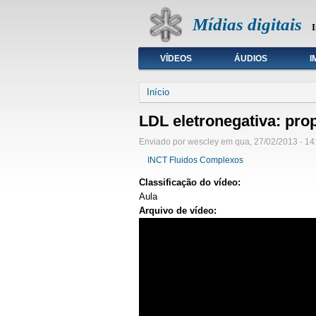
Mídias digitais
I
VÍDEOS
ÁUDIOS
I
Seleção de tipo de mídia
Início
LDL eletronegativa: prop
Enviado por wescley em qua, 27/02/2013 - 14
INCT Fluidos Complexos
Classificação do vídeo:
Aula
Arquivo de vídeo: