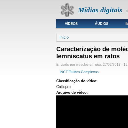
Mídias digitais
I
VÍDEOS
ÁUDIOS
I
Seleção de tipo de mídia
Início
Caracterização de moléc
lemniscatus em ratos
Enviado por wescley em qua, 27/02/2013 - 15
INCT Fluidos Complexos
Classificação do vídeo:
Colóquio
Arquivo de vídeo: