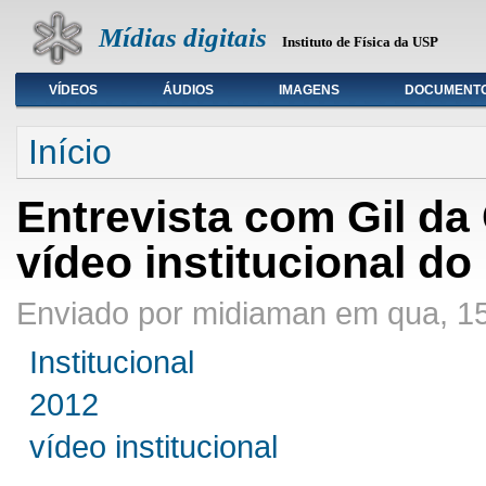
Mídias digitais
Instituto de Física da USP
VÍDEOS
ÁUDIOS
IMAGENS
DOCUMENT
Seleção de tipo de mídia
Início
Entrevista com Gil da
vídeo institucional do
Enviado por midiaman em qua, 15
Institucional
2012
vídeo institucional