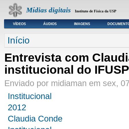
Mídias digitais
Instituto de Física da USP
VÍDEOS
ÁUDIOS
IMAGENS
DOCUMENT
Seleção de tipo de mídia
Início
Entrevista com Claudi
institucional do IFUSP
Enviado por midiaman em sex, 07
Institucional
2012
Claudia Conde