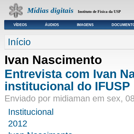
Mídias digitais
Instituto de Física da USP
VÍDEOS
ÁUDIOS
IMAGENS
DOCUMENT
Seleção de tipo de mídia
Início
Ivan Nascimento
Entrevista com Ivan N
institucional do IFUSP
Enviado por midiaman em sex, 08
Institucional
2012