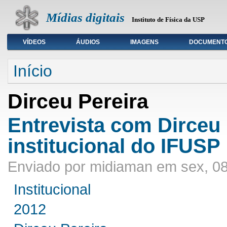
Mídias digitais
Instituto de Física da USP
VÍDEOS
ÁUDIOS
IMAGENS
DOCUMENT
Seleção de tipo de mídia
Início
Dirceu Pereira
Entrevista com Dirceu 
institucional do IFUSP
Enviado por midiaman em sex, 08
Institucional
2012