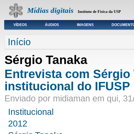
Mídias digitais
Instituto de Física da USP
VÍDEOS
ÁUDIOS
IMAGENS
DOCUMENT
Seleção de tipo de mídia
Início
Sérgio Tanaka
Entrevista com Sérgio
institucional do IFUSP
Enviado por midiaman em qui, 31
Institucional
2012