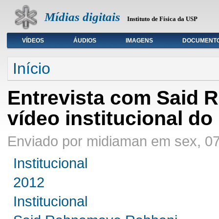
Mídias digitais
Instituto de Física da USP
VÍDEOS
ÁUDIOS
IMAGENS
DOCUMENT
Seleção de tipo de mídia
Início
Entrevista com Said 
vídeo institucional do
Enviado por midiaman em sex, 07
Institucional
2012
Institucional