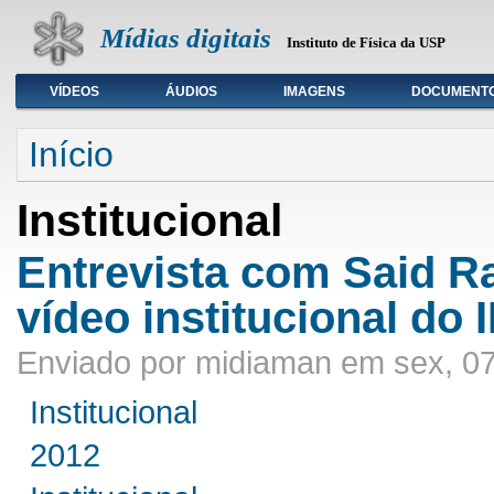
Mídias digitais
Instituto de Física da USP
VÍDEOS
ÁUDIOS
IMAGENS
DOCUMENT
Seleção de tipo de mídia
Início
Institucional
Entrevista com Said 
vídeo institucional do
Enviado por midiaman em sex, 07
Institucional
2012