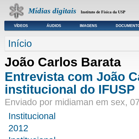
Mídias digitais
Instituto de Física da USP
VÍDEOS
ÁUDIOS
IMAGENS
DOCUMENT
Seleção de tipo de mídia
Início
João Carlos Barata
Entrevista com João Ca
institucional do IFUSP
Enviado por midiaman em sex, 07
Institucional
2012