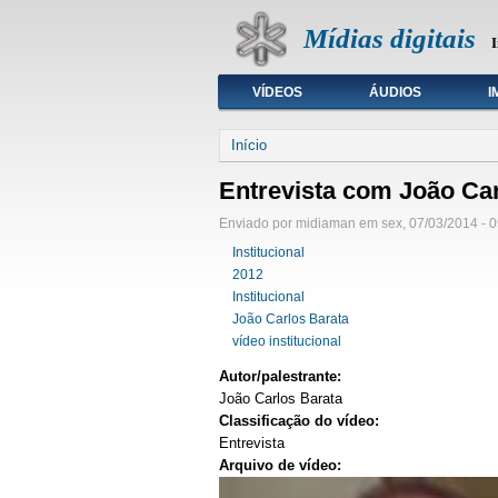
Mídias digitais
I
VÍDEOS
ÁUDIOS
I
Seleção de tipo de mídia
Início
Entrevista com João Car
Enviado por midiaman em sex, 07/03/2014 - 0
Institucional
2012
Institucional
João Carlos Barata
vídeo institucional
Autor/palestrante:
João Carlos Barata
Classificação do vídeo:
Entrevista
Arquivo de vídeo: