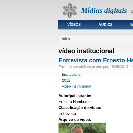
Mídias digitais
I
VÍDEOS
ÁUDIOS
I
Seleção de tipo de mídia
Início
vídeo institucional
Entrevista com Ernesto Ha
Enviado por midiaman em qua, 15/05/2013 - 
Institucional
2012
vídeo institucional
Autor/palestrante:
Ernesto Hamburger
Classificação do vídeo:
Entrevista
Arquivo de vídeo: